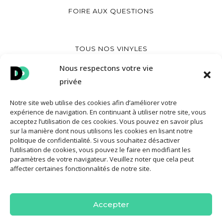
FOIRE AUX QUESTIONS
TOUS NOS VINYLES
CRÉER UN VINYLE IMPRIMÉ
Nous respectons votre vie
privée
CRÉER UN VINYLE COEUR
CRÉER UNE POCHETTE VINYLE
Notre site web utilise des cookies afin d’améliorer votre
expérience de navigation. En continuant à utiliser notre site, vous
acceptez l’utilisation de ces cookies. Vous pouvez en savoir plus
sur la manière dont nous utilisons les cookies en lisant notre
MON COMPTE
politique de confidentialité. Si vous souhaitez désactiver
l’utilisation de cookies, vous pouvez le faire en modifiant les
CONTACT
paramètres de votre navigateur. Veuillez noter que cela peut
affecter certaines fonctionnalités de notre site.
CONDITIONS GÉNÉRALES DE VENTE
POLITIQUE DE COOKIES
Accepter