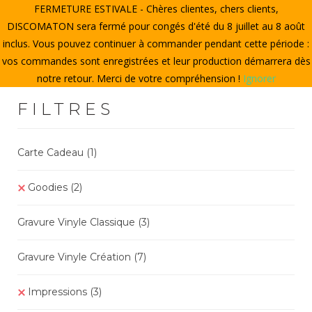
FERMETURE ESTIVALE - Chères clientes, chers clients,
ACCUEIL
DISCOMATON sera fermé pour congés d'été du 8 juillet au 8 août
inclus. Vous pouvez continuer à commander pendant cette période :
CRÉER UN VINYLE
vos commandes sont enregistrées et leur production démarrera dès
notre retour. Merci de votre compréhension !
Ignorer
LE STORE
FILTRES
LE DISCOMATON
MON COMPTE
Carte Cadeau
(1)
Goodies
(2)
0
Gravure Vinyle Classique
(3)
Gravure Vinyle Création
(7)
Impressions
(3)