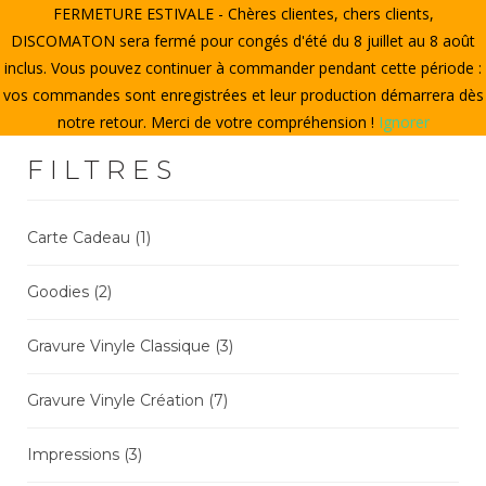
FERMETURE ESTIVALE - Chères clientes, chers clients,
ACCUEIL
DISCOMATON sera fermé pour congés d'été du 8 juillet au 8 août
inclus. Vous pouvez continuer à commander pendant cette période :
CRÉER UN VINYLE
vos commandes sont enregistrées et leur production démarrera dès
notre retour. Merci de votre compréhension !
Ignorer
LE STORE
FILTRES
LE DISCOMATON
MON COMPTE
Carte Cadeau
(1)
Goodies
(2)
0
Gravure Vinyle Classique
(3)
Gravure Vinyle Création
(7)
Impressions
(3)