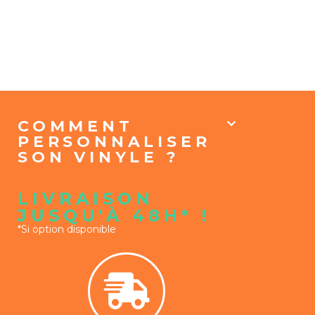
COMMENT
PERSONNALISER
SON VINYLE ?
LIVRAISON
JUSQU'À 48H* !
*Si option disponible