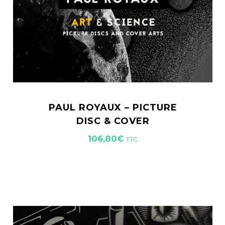
PAUL ROYAUX – PICTURE
DISC & COVER
106,80
€
TTC