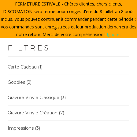
FERMETURE ESTIVALE - Chères clientes, chers clients,
ACCUEIL
DISCOMATON sera fermé pour congés d'été du 8 juillet au 8 août
inclus. Vous pouvez continuer à commander pendant cette période :
CRÉER UN VINYLE
vos commandes sont enregistrées et leur production démarrera dès
notre retour. Merci de votre compréhension !
Ignorer
LE STORE
FILTRES
LE DISCOMATON
MON COMPTE
Carte Cadeau
(1)
Goodies
(2)
0
Gravure Vinyle Classique
(3)
Gravure Vinyle Création
(7)
Impressions
(3)