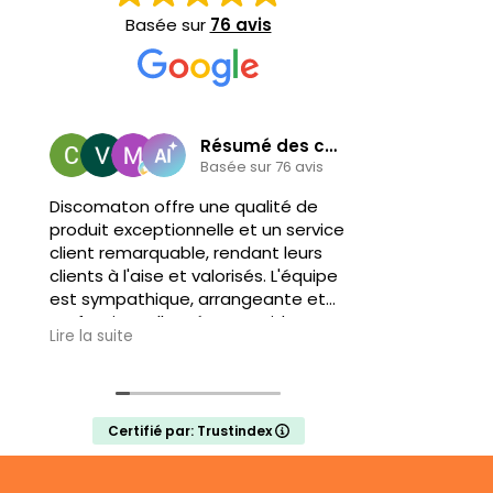
Basée sur
76 avis
Résumé des commentaires
Cy
Basée sur 76 avis
2 J
Discomaton offre une qualité de
produit exceptionnelle et un service
Projet de 
client remarquable, rendant leurs
anniversai
clients à l'aise et valorisés. L'équipe
et à l'éco
est sympathique, arrangeante et
questions,
professionnelle, gérant rapidement
et sympas.
Lire la suite
Lire la suite
tous les besoins des clients et
encore éco
garantissant des processus fluides
magnifiqu
et efficaces. Hautement
du top
recommandé pour leur excellence
Certifié par: Trustindex
et concept innovant.