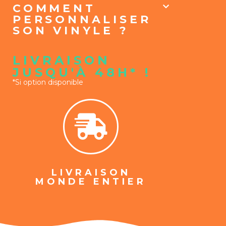
COMMENT
PERSONNALISER
SON VINYLE ?
LIVRAISON
JUSQU'À 48H* !
*Si option disponible
LIVRAISON
MONDE ENTIER