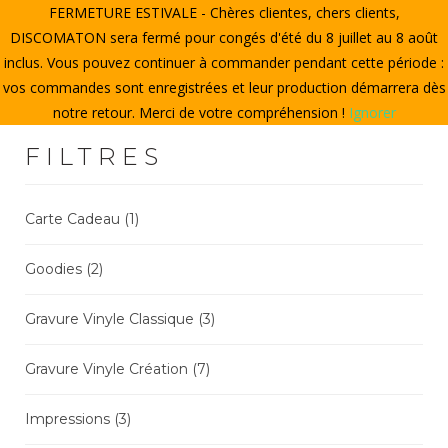
FERMETURE ESTIVALE - Chères clientes, chers clients,
ACCUEIL
DISCOMATON sera fermé pour congés d'été du 8 juillet au 8 août
inclus. Vous pouvez continuer à commander pendant cette période :
CRÉER UN VINYLE
vos commandes sont enregistrées et leur production démarrera dès
notre retour. Merci de votre compréhension !
Ignorer
LE STORE
FILTRES
LE DISCOMATON
MON COMPTE
Carte Cadeau
(1)
Goodies
(2)
0
Gravure Vinyle Classique
(3)
Gravure Vinyle Création
(7)
Impressions
(3)