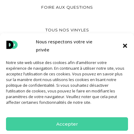
FOIRE AUX QUESTIONS
TOUS NOS VINYLES
CRÉER UN VINYLE IMPRIMÉ
Nous respectons votre vie
privée
CRÉER UN VINYLE COEUR
CRÉER UNE POCHETTE VINYLE
Notre site web utilise des cookies afin d’améliorer votre
expérience de navigation. En continuant à utiliser notre site, vous
acceptez l’utilisation de ces cookies. Vous pouvez en savoir plus
sur la manière dont nous utilisons les cookies en lisant notre
MON COMPTE
politique de confidentialité. Si vous souhaitez désactiver
l’utilisation de cookies, vous pouvez le faire en modifiant les
CONTACT
paramètres de votre navigateur. Veuillez noter que cela peut
affecter certaines fonctionnalités de notre site.
CONDITIONS GÉNÉRALES DE VENTE
POLITIQUE DE COOKIES
Accepter