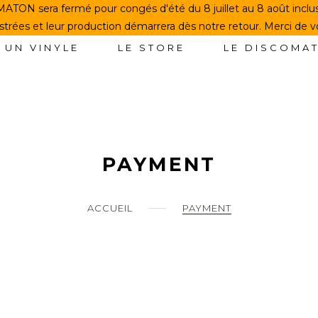
TON sera fermé pour congés d'été du 8 juillet au 8 août incl
rées et leur production démarrera dès notre retour. Merci de 
 UN VINYLE
LE STORE
LE DISCOMA
PAYMENT
ACCUEIL
PAYMENT