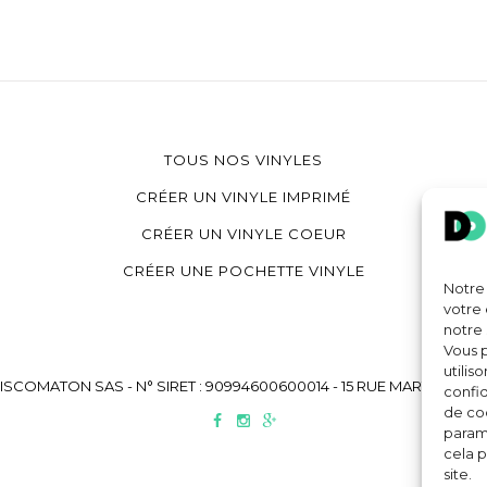
TOUS NOS VINYLES
CRÉER UN VINYLE IMPRIMÉ
CRÉER UN VINYLE COEUR
CRÉER UNE POCHETTE VINYLE
Notre 
votre 
notre 
Vous p
utilis
OMATON SAS - N° SIRET : 90994600600014 - 15 RUE MARTEL 75010 PA
confid
de coo
paramè
cela p
site.