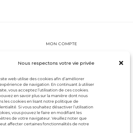
MON COMPTE
CONTACT
Nous respectons votre vie privée
CONDITIONS GÉNÉRALES DE VENTE
POLITIQUE DE COOKIES
site web utilise des cookies afin d’améliorer
expérience de navigation. En continuant à utiliser
site, vous acceptez l’utilisation de ces cookies.
ouvez en savoir plus sur la manière dont nous
ons les cookies en lisant notre politique de
RIS - TEL : 01 45 65 30 47 - CONTACT (@) DISCOMATON.FR
entialité. Si vous souhaitez désactiver l’utilisation
kies, vous pouvez le faire en modifiant les
tres de votre navigateur. Veuillez noter que
eut affecter certaines fonctionnalités de notre