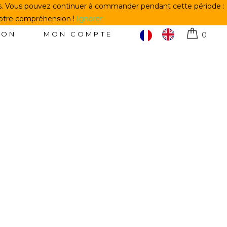
us. Vous pouvez continuer à commander pendant cette période :
votre compréhension !
Ignorer
TON
MON COMPTE
0