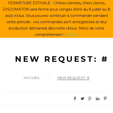
Skip
FERMETURE ESTIVALE - Chères clientes, chers clients,
ACCUEIL
to
DISCOMATON sera fermé pour congés d'été du 8 juillet au 8
content
août inclus. Vous pouvez continuer à commander pendant
CRÉER UN VINYLE
cette période : vos commandes sont enregistrées et leur
production démarrera dès notre retour. Merci de votre
LE STORE
compréhension !
Ignorer
LE DISCOMATON
MON COMPTE
NEW REQUEST: #
0
ACCUEIL
NEW REQUEST: #