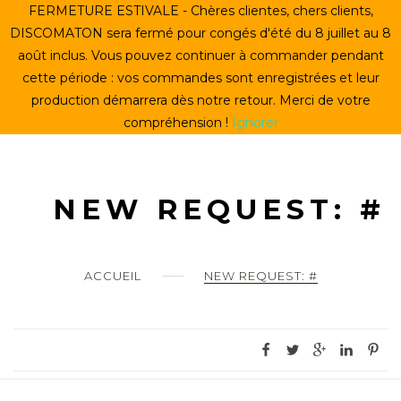
Skip
FERMETURE ESTIVALE - Chères clientes, chers clients,
ACCUEIL
to
DISCOMATON sera fermé pour congés d'été du 8 juillet au 8
content
août inclus. Vous pouvez continuer à commander pendant
CRÉER UN VINYLE
cette période : vos commandes sont enregistrées et leur
production démarrera dès notre retour. Merci de votre
LE STORE
compréhension !
Ignorer
LE DISCOMATON
MON COMPTE
NEW REQUEST: #
0
ACCUEIL
NEW REQUEST: #