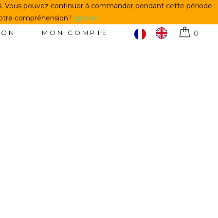
us. Vous pouvez continuer à commander pendant cette période :
votre compréhension !
Ignorer
TON
MON COMPTE
0