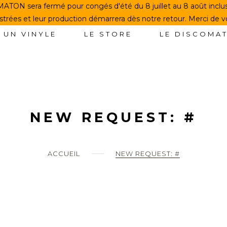
TON sera fermé pour congés d'été du 8 juillet au 8 août incl
rées et leur production démarrera dès notre retour. Merci de 
 UN VINYLE
LE STORE
LE DISCOMA
NEW REQUEST: #
ACCUEIL
NEW REQUEST: #