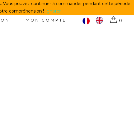
us. Vous pouvez continuer à commander pendant cette période :
votre compréhension !
Ignorer
TON
MON COMPTE
0