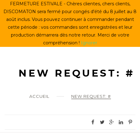
Skip
FERMETURE ESTIVALE - Chères clientes, chers clients,
ACCUEIL
to
DISCOMATON sera fermé pour congés d'été du 8 juillet au 8
content
août inclus. Vous pouvez continuer à commander pendant
CRÉER UN VINYLE
cette période : vos commandes sont enregistrées et leur
production démarrera dès notre retour. Merci de votre
LE STORE
compréhension !
Ignorer
LE DISCOMATON
MON COMPTE
NEW REQUEST: #
0
ACCUEIL
NEW REQUEST: #