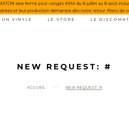
TON sera fermé pour congés d'été du 8 juillet au 8 août incl
rées et leur production démarrera dès notre retour. Merci de 
 UN VINYLE
LE STORE
LE DISCOMA
NEW REQUEST: #
ACCUEIL
NEW REQUEST: #