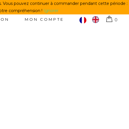
us. Vous pouvez continuer à commander pendant cette période :
votre compréhension !
Ignorer
TON
MON COMPTE
0