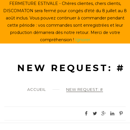
Skip
FERMETURE ESTIVALE - Chères clientes, chers clients,
ACCUEIL
to
DISCOMATON sera fermé pour congés d'été du 8 juillet au 8
content
août inclus. Vous pouvez continuer à commander pendant
CRÉER UN VINYLE
cette période : vos commandes sont enregistrées et leur
production démarrera dès notre retour. Merci de votre
LE STORE
compréhension !
Ignorer
LE DISCOMATON
MON COMPTE
NEW REQUEST: #
0
ACCUEIL
NEW REQUEST: #