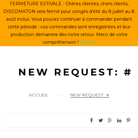
Skip
FERMETURE ESTIVALE - Chères clientes, chers clients,
ACCUEIL
to
DISCOMATON sera fermé pour congés d'été du 8 juillet au 8
content
août inclus. Vous pouvez continuer à commander pendant
CRÉER UN VINYLE
cette période : vos commandes sont enregistrées et leur
production démarrera dès notre retour. Merci de votre
LE STORE
compréhension !
Ignorer
LE DISCOMATON
MON COMPTE
NEW REQUEST: #
0
ACCUEIL
NEW REQUEST: #