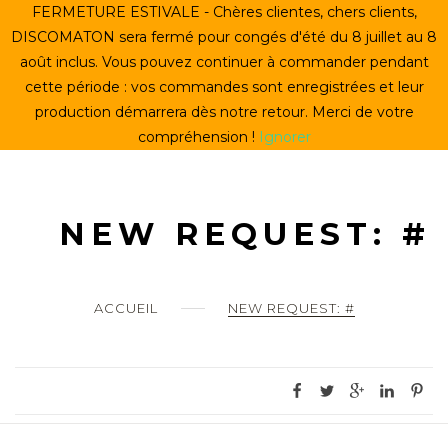
Skip
FERMETURE ESTIVALE - Chères clientes, chers clients,
ACCUEIL
to
DISCOMATON sera fermé pour congés d'été du 8 juillet au 8
content
août inclus. Vous pouvez continuer à commander pendant
CRÉER UN VINYLE
cette période : vos commandes sont enregistrées et leur
production démarrera dès notre retour. Merci de votre
LE STORE
compréhension !
Ignorer
LE DISCOMATON
MON COMPTE
NEW REQUEST: #
0
ACCUEIL
NEW REQUEST: #