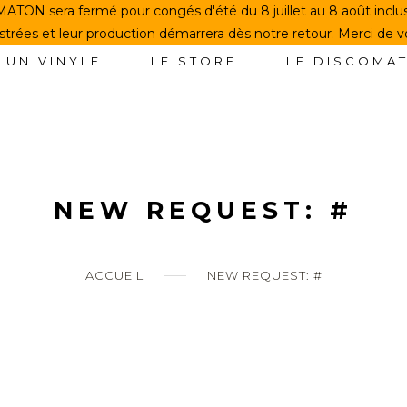
TON sera fermé pour congés d'été du 8 juillet au 8 août incl
rées et leur production démarrera dès notre retour. Merci de 
 UN VINYLE
LE STORE
LE DISCOMA
NEW REQUEST: #
ACCUEIL
NEW REQUEST: #