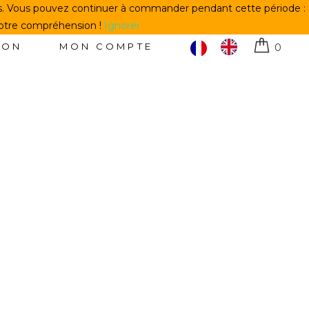
us. Vous pouvez continuer à commander pendant cette période :
votre compréhension !
Ignorer
TON
MON COMPTE
0