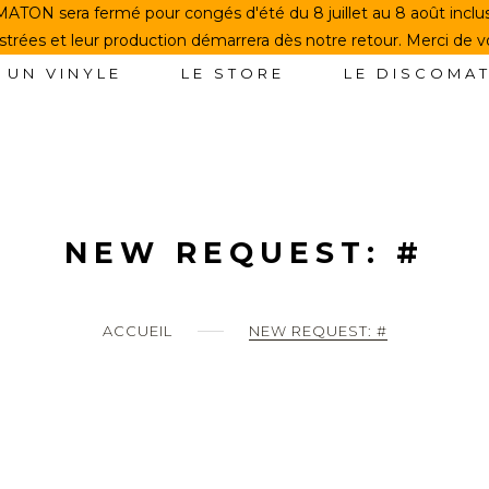
TON sera fermé pour congés d'été du 8 juillet au 8 août incl
rées et leur production démarrera dès notre retour. Merci de 
 UN VINYLE
LE STORE
LE DISCOMA
NEW REQUEST: #
ACCUEIL
NEW REQUEST: #