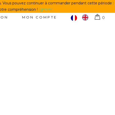
us. Vous pouvez continuer à commander pendant cette période :
votre compréhension !
Ignorer
TON
MON COMPTE
0