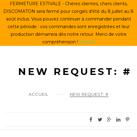
Skip
FERMETURE ESTIVALE - Chères clientes, chers clients,
ACCUEIL
to
DISCOMATON sera fermé pour congés d'été du 8 juillet au 8
content
août inclus. Vous pouvez continuer à commander pendant
CRÉER UN VINYLE
cette période : vos commandes sont enregistrées et leur
production démarrera dès notre retour. Merci de votre
LE STORE
compréhension !
Ignorer
LE DISCOMATON
MON COMPTE
NEW REQUEST: #
0
ACCUEIL
NEW REQUEST: #