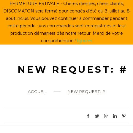
Skip
FERMETURE ESTIVALE - Chères clientes, chers clients,
ACCUEIL
to
DISCOMATON sera fermé pour congés d'été du 8 juillet au 8
content
août inclus. Vous pouvez continuer à commander pendant
CRÉER UN VINYLE
cette période : vos commandes sont enregistrées et leur
production démarrera dès notre retour. Merci de votre
LE STORE
compréhension !
Ignorer
LE DISCOMATON
MON COMPTE
NEW REQUEST: #
0
ACCUEIL
NEW REQUEST: #