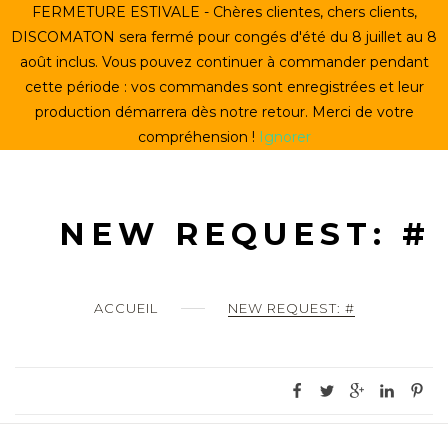
Skip
FERMETURE ESTIVALE - Chères clientes, chers clients,
ACCUEIL
to
DISCOMATON sera fermé pour congés d'été du 8 juillet au 8
content
août inclus. Vous pouvez continuer à commander pendant
CRÉER UN VINYLE
cette période : vos commandes sont enregistrées et leur
production démarrera dès notre retour. Merci de votre
LE STORE
compréhension !
Ignorer
LE DISCOMATON
MON COMPTE
NEW REQUEST: #
0
ACCUEIL
NEW REQUEST: #