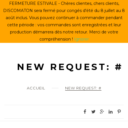
Skip
FERMETURE ESTIVALE - Chères clientes, chers clients,
ACCUEIL
to
DISCOMATON sera fermé pour congés d'été du 8 juillet au 8
content
août inclus. Vous pouvez continuer à commander pendant
CRÉER UN VINYLE
cette période : vos commandes sont enregistrées et leur
production démarrera dès notre retour. Merci de votre
LE STORE
compréhension !
Ignorer
LE DISCOMATON
MON COMPTE
NEW REQUEST: #
0
ACCUEIL
NEW REQUEST: #