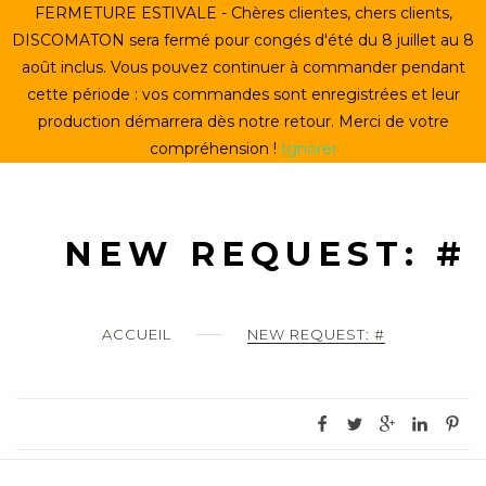
Skip
FERMETURE ESTIVALE - Chères clientes, chers clients,
ACCUEIL
to
DISCOMATON sera fermé pour congés d'été du 8 juillet au 8
content
août inclus. Vous pouvez continuer à commander pendant
CRÉER UN VINYLE
cette période : vos commandes sont enregistrées et leur
production démarrera dès notre retour. Merci de votre
LE STORE
compréhension !
Ignorer
LE DISCOMATON
MON COMPTE
NEW REQUEST: #
0
ACCUEIL
NEW REQUEST: #