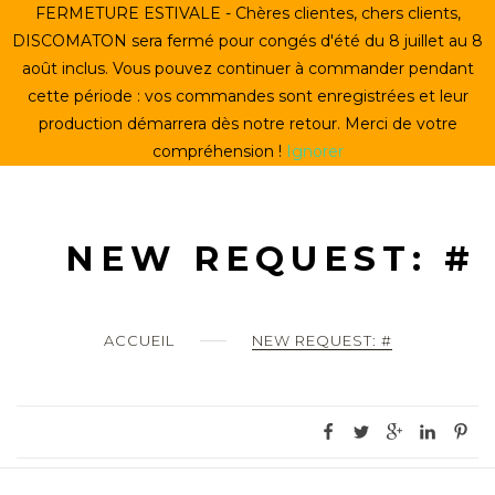
Skip
FERMETURE ESTIVALE - Chères clientes, chers clients,
ACCUEIL
to
DISCOMATON sera fermé pour congés d'été du 8 juillet au 8
content
août inclus. Vous pouvez continuer à commander pendant
CRÉER UN VINYLE
cette période : vos commandes sont enregistrées et leur
production démarrera dès notre retour. Merci de votre
LE STORE
compréhension !
Ignorer
LE DISCOMATON
MON COMPTE
NEW REQUEST: #
0
ACCUEIL
NEW REQUEST: #