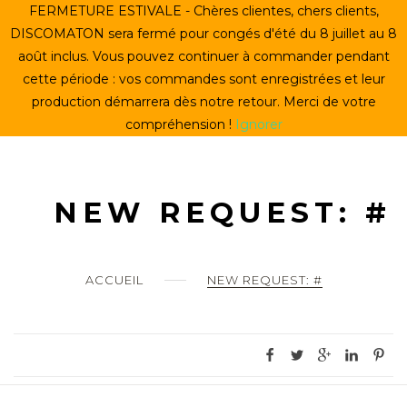
Skip
FERMETURE ESTIVALE - Chères clientes, chers clients,
ACCUEIL
to
DISCOMATON sera fermé pour congés d'été du 8 juillet au 8
content
août inclus. Vous pouvez continuer à commander pendant
CRÉER UN VINYLE
cette période : vos commandes sont enregistrées et leur
production démarrera dès notre retour. Merci de votre
LE STORE
compréhension !
Ignorer
LE DISCOMATON
MON COMPTE
NEW REQUEST: #
0
ACCUEIL
NEW REQUEST: #