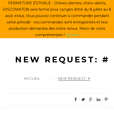
Skip
FERMETURE ESTIVALE - Chères clientes, chers clients,
ACCUEIL
to
DISCOMATON sera fermé pour congés d'été du 8 juillet au 8
content
août inclus. Vous pouvez continuer à commander pendant
CRÉER UN VINYLE
cette période : vos commandes sont enregistrées et leur
production démarrera dès notre retour. Merci de votre
LE STORE
compréhension !
Ignorer
LE DISCOMATON
MON COMPTE
NEW REQUEST: #
0
ACCUEIL
NEW REQUEST: #