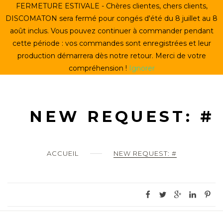
Skip
FERMETURE ESTIVALE - Chères clientes, chers clients,
ACCUEIL
to
DISCOMATON sera fermé pour congés d'été du 8 juillet au 8
content
août inclus. Vous pouvez continuer à commander pendant
CRÉER UN VINYLE
cette période : vos commandes sont enregistrées et leur
production démarrera dès notre retour. Merci de votre
LE STORE
compréhension !
Ignorer
LE DISCOMATON
MON COMPTE
NEW REQUEST: #
0
ACCUEIL
NEW REQUEST: #