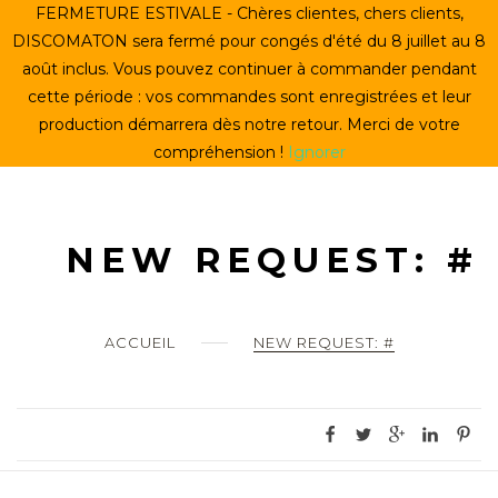
Skip
FERMETURE ESTIVALE - Chères clientes, chers clients,
ACCUEIL
to
DISCOMATON sera fermé pour congés d'été du 8 juillet au 8
content
août inclus. Vous pouvez continuer à commander pendant
CRÉER UN VINYLE
cette période : vos commandes sont enregistrées et leur
production démarrera dès notre retour. Merci de votre
LE STORE
compréhension !
Ignorer
LE DISCOMATON
MON COMPTE
NEW REQUEST: #
0
ACCUEIL
NEW REQUEST: #