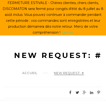
Skip
FERMETURE ESTIVALE - Chères clientes, chers clients,
ACCUEIL
to
DISCOMATON sera fermé pour congés d'été du 8 juillet au 8
content
août inclus. Vous pouvez continuer à commander pendant
CRÉER UN VINYLE
cette période : vos commandes sont enregistrées et leur
production démarrera dès notre retour. Merci de votre
LE STORE
compréhension !
Ignorer
LE DISCOMATON
MON COMPTE
NEW REQUEST: #
0
ACCUEIL
NEW REQUEST: #