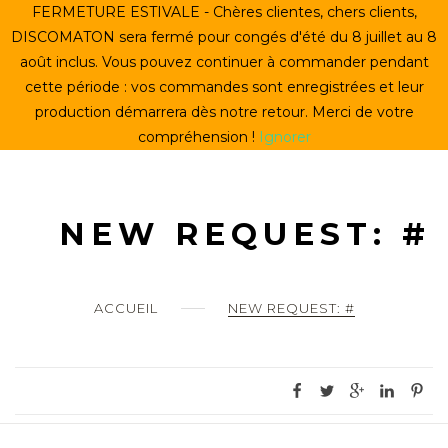
Skip
FERMETURE ESTIVALE - Chères clientes, chers clients,
ACCUEIL
to
DISCOMATON sera fermé pour congés d'été du 8 juillet au 8
content
août inclus. Vous pouvez continuer à commander pendant
CRÉER UN VINYLE
cette période : vos commandes sont enregistrées et leur
production démarrera dès notre retour. Merci de votre
LE STORE
compréhension !
Ignorer
LE DISCOMATON
MON COMPTE
NEW REQUEST: #
0
ACCUEIL
NEW REQUEST: #