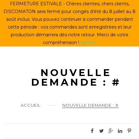
Skip
FERMETURE ESTIVALE - Chères clientes, chers clients,
ACCUEIL
to
DISCOMATON sera fermé pour congés d'été du 8 juillet au 8
content
août inclus. Vous pouvez continuer à commander pendant
CRÉER UN VINYLE
cette période : vos commandes sont enregistrées et leur
production démarrera dès notre retour. Merci de votre
LE STORE
compréhension !
Ignorer
LE DISCOMATON
MON COMPTE
NOUVELLE
DEMANDE : #
0
ACCUEIL
NOUVELLE DEMANDE : #