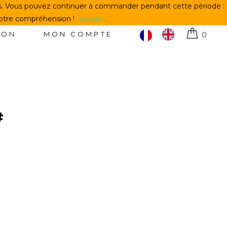
us. Vous pouvez continuer à commander pendant cette période :
votre compréhension !
Ignorer
TON
MON COMPTE
0
#