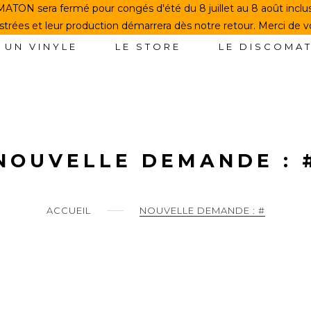
TON sera fermé pour congés d'été du 8 juillet au 8 août incl
rées et leur production démarrera dès notre retour. Merci de 
 UN VINYLE
LE STORE
LE DISCOMA
NOUVELLE DEMANDE : 
ACCUEIL
NOUVELLE DEMANDE : #