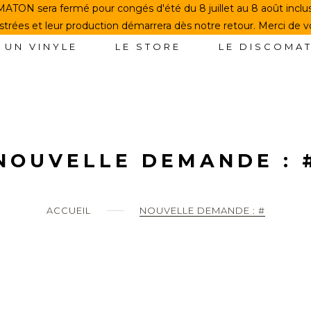
TON sera fermé pour congés d'été du 8 juillet au 8 août incl
rées et leur production démarrera dès notre retour. Merci de 
 UN VINYLE
LE STORE
LE DISCOMA
NOUVELLE DEMANDE : 
ACCUEIL
NOUVELLE DEMANDE : #