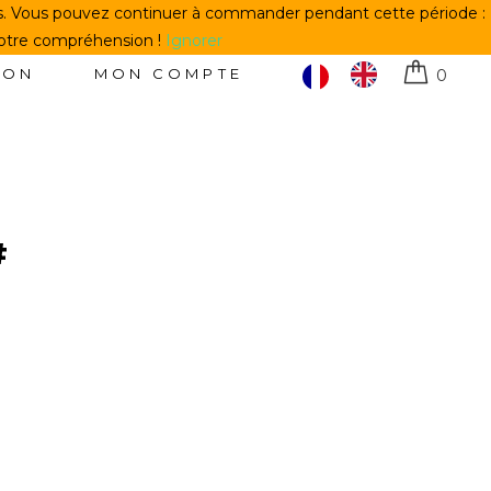
us. Vous pouvez continuer à commander pendant cette période :
votre compréhension !
Ignorer
TON
MON COMPTE
0
#