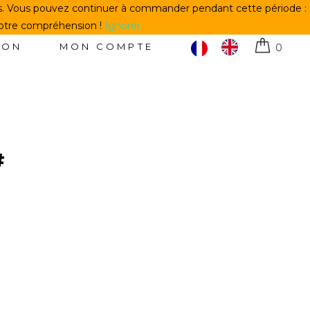
us. Vous pouvez continuer à commander pendant cette période :
votre compréhension !
Ignorer
TON
MON COMPTE
0
#