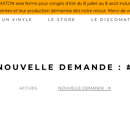
TON sera fermé pour congés d'été du 8 juillet au 8 août incl
rées et leur production démarrera dès notre retour. Merci de 
 UN VINYLE
LE STORE
LE DISCOMA
NOUVELLE DEMANDE : 
ACCUEIL
NOUVELLE DEMANDE : #