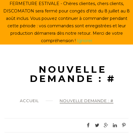
Skip
FERMETURE ESTIVALE - Chères clientes, chers clients,
ACCUEIL
to
DISCOMATON sera fermé pour congés d'été du 8 juillet au 8
content
août inclus. Vous pouvez continuer à commander pendant
CRÉER UN VINYLE
cette période : vos commandes sont enregistrées et leur
production démarrera dès notre retour. Merci de votre
LE STORE
compréhension !
Ignorer
LE DISCOMATON
MON COMPTE
NOUVELLE
DEMANDE : #
0
ACCUEIL
NOUVELLE DEMANDE : #