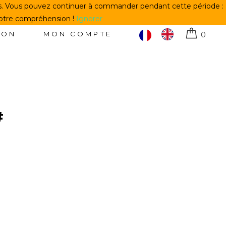
us. Vous pouvez continuer à commander pendant cette période :
votre compréhension !
Ignorer
TON
MON COMPTE
0
#