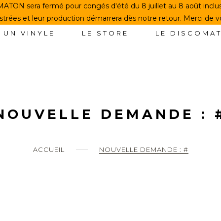
TON sera fermé pour congés d'été du 8 juillet au 8 août incl
rées et leur production démarrera dès notre retour. Merci de 
 UN VINYLE
LE STORE
LE DISCOMA
NOUVELLE DEMANDE : 
ACCUEIL
NOUVELLE DEMANDE : #