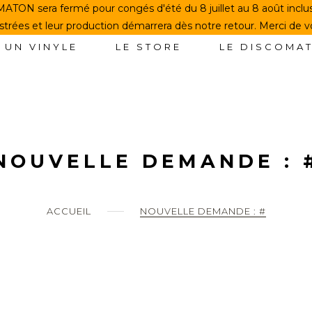
TON sera fermé pour congés d'été du 8 juillet au 8 août incl
rées et leur production démarrera dès notre retour. Merci de 
 UN VINYLE
LE STORE
LE DISCOMA
NOUVELLE DEMANDE : 
ACCUEIL
NOUVELLE DEMANDE : #