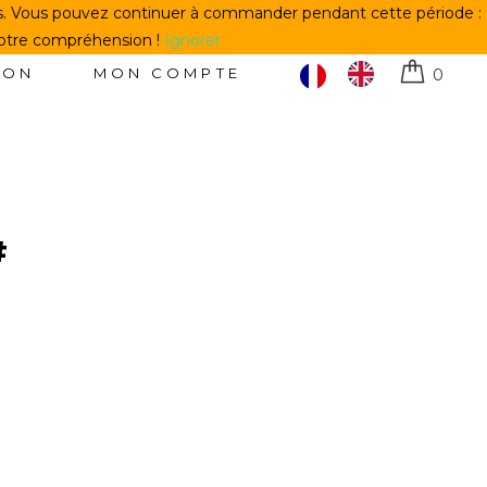
us. Vous pouvez continuer à commander pendant cette période :
votre compréhension !
Ignorer
TON
MON COMPTE
0
#