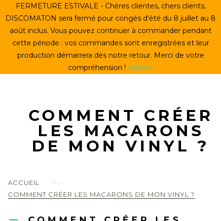
Skip
FERMETURE ESTIVALE - Chères clientes, chers clients,
ACCUEIL
to
DISCOMATON sera fermé pour congés d'été du 8 juillet au 8
content
août inclus. Vous pouvez continuer à commander pendant
CRÉER UN VINYLE
cette période : vos commandes sont enregistrées et leur
production démarrera dès notre retour. Merci de votre
LE STORE
compréhension !
Ignorer
LE DISCOMATON
MON COMPTE
COMMENT CRÉER
LES MACARONS
DE MON VINYL ?
0
ACCUEIL
COMMENT CRÉER LES MACARONS DE MON VINYL ?
COMMENT CRÉER LES
A